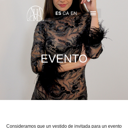
ES
CA
EN
SOBRE NOSOTROS
NOVIAS LLUIS MENGUAL
RESERVA TU CITA
EVENTO
Consideramos que un vestido de invitada para un evento